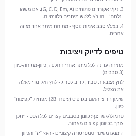
נגן/י אקורדים פתוחים (G, C, D, Em, A). אם משהו
"נלחם" - חזור/י ללטש מיתרים רלוונטיים.
בצע/י סבב אימות נוסף - מתיחת מיתר אחד מזיזה
אחרים.
טיפים לדיוק ויציבות
מתיחה עדינה לכל מיתר אחרי החלפה; כיוון-מתיחה-כיוון
(3 סבבים).
לחץ אצבעות סביר, קרוב לסריג - לחץ חזק מדי מעלה
את הצליל.
שימון חריצי האום בגרפיט (עיפרון 2B) מפחית "קפיצות"
כיוון.
טרמולו/גשר צף: כוונון בסבבים קצרים לכל הסט - ייתכן
צורך בכיוונון קפיצים מאחור.
הימנעו משינויי טמפרטורה קיצוניים - העץ "זז" והכיוון