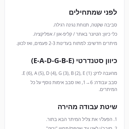
לפני שמתחילים
סביבה שקטה, תנוחת נגינה רגילה.
כלי כיוון: הטיונר באתר / קליפ-און / אפליקציה.
מיתרים חדשים: למתוח בעדינות 2-3 פעמים, ואז לכוון.
כיוון סטנדרטי (E-A-D-G-B-E)
מהעבה לדק: E (6), A (5), D (4), G (3), B (2), E (1).
סבב עבודה: 6→1, ואז סבב אימות נוסף על כל
המיתרים.
שיטת עבודה מהירה
הפעל/י את צליל המיתר הבא בתור.
סובב/י לאט עד שהפס/מחוון "ירוק".